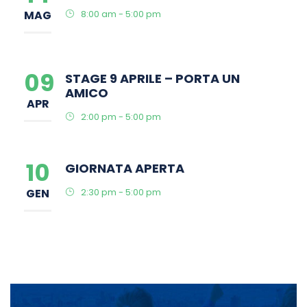
MAG
8:00 am - 5:00 pm
09
STAGE 9 APRILE – PORTA UN
AMICO
APR
2:00 pm - 5:00 pm
10
GIORNATA APERTA
GEN
2:30 pm - 5:00 pm