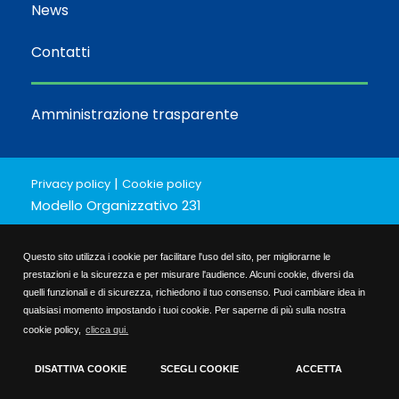
News
Contatti
Amministrazione trasparente
|
Privacy policy
Cookie policy
Modello Organizzativo 231
-Codice etico
-Parte generale
Questo sito utilizza i cookie per facilitare l'uso del sito, per migliorarne le
-Parte specifica
prestazioni e la sicurezza e per misurare l'audience. Alcuni cookie, diversi da
Bilancio Sociale short
quelli funzionali e di sicurezza, richiedono il tuo consenso. Puoi cambiare idea in
qualsiasi momento impostando i tuoi cookie. Per saperne di più sulla nostra
Bilancio Sociale 2024/25
cookie policy,
clicca qui.
Politica per la qualità e per la parità di genere
Fondazione A.I.B. Whistleblowing - segnalazioni
DISATTIVA COOKIE
SCEGLI COOKIE
ACCETTA
Seguici su
Cookie Policy