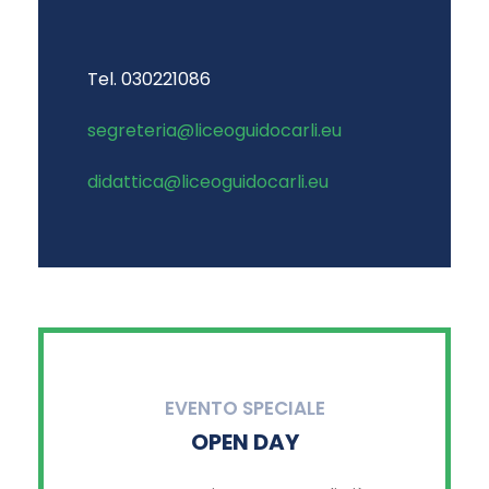
Tel. 030221086
segreteria@liceoguidocarli.eu
didattica@liceoguidocarli.eu
EVENTO SPECIALE
OPEN DAY