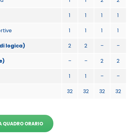
ia
1
1
2
2
1
1
1
1
rtive
1
1
1
1
di logica)
2
2
–
–
e)
–
–
2
2
1
1
–
–
32
32
32
32
A QUADRO ORARIO