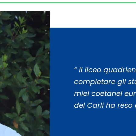
“ Il liceo quadri
completare gli st
miei coetanei eur
del Carli ha reso 