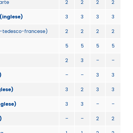
’arte
2
2
2
2
(inglese)
3
3
3
3
olo-tedesco-francese)
2
2
2
2
5
5
5
5
2
3
–
–
)
–
–
3
3
glese)
3
2
3
3
nglese)
3
3
–
–
)
–
–
2
2