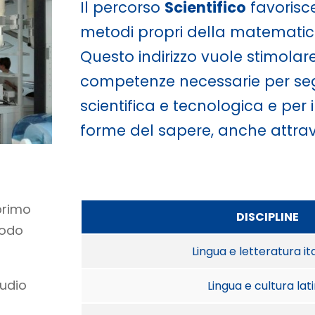
Il percorso
Scientifico
favorisce
metodi propri della matematica, 
Questo indirizzo vuole stimolare
competenze necessarie per segu
scientifica e tecnologica e per i
forme del sapere, anche attrav
 primo
DISCIPLINE
modo
Lingua e letteratura it
tudio
Lingua e cultura lat