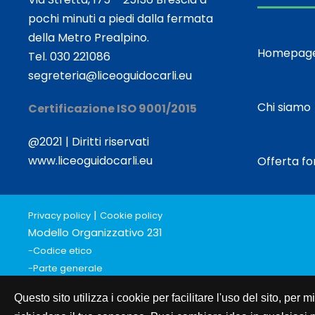
pochi minuti a piedi dalla fermata
della Metro Prealpino.
Homepag
Tel. 030 221086
segreteria@liceoguidocarli.eu
Chi siamo
Certificazione ISO 9001/2015
@2021 | Diritti riservati
www.liceoguidocarli.eu
Offerta f
|
Privacy policy
Cookie policy
Modello Organizzativo 231
-Codice etico
-Parte generale
-Parte specifica
Questo sito utilizza i cookie per facilitare l'uso del sito, per
Bilancio Sociale short