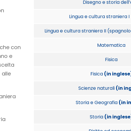
Disegno e storia dell
on
Lingua e cultura straniera I
Lingua e cultura straniera II (spagn
Matematica
iche con
nno e
Fisica
scelta
 alle
Fisica
(in inglese
Scienze naturali
(in in
raniera
Storia e Geografia
(in i
Storia
(in inglese
ia