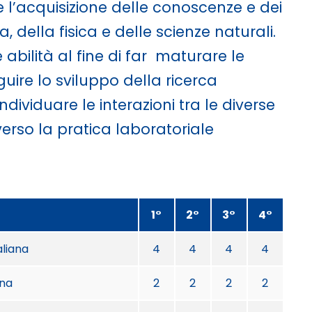
 l’acquisizione delle conoscenze e dei
della fisica e delle scienze naturali.
 abilità al fine di far maturare le
ire lo sviluppo della ricerca
ndividuare le interazioni tra le diverse
erso la pratica laboratoriale
1°
2°
3°
4°
aliana
4
4
4
4
ina
2
2
2
2