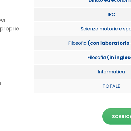
Diritto ed econom
IRC
per
 proprie
Scienze motorie e spo
Filosofia
(con laboratorio 
Filosofia
(in ingles
Informatica
a
TOTALE
SCARIC