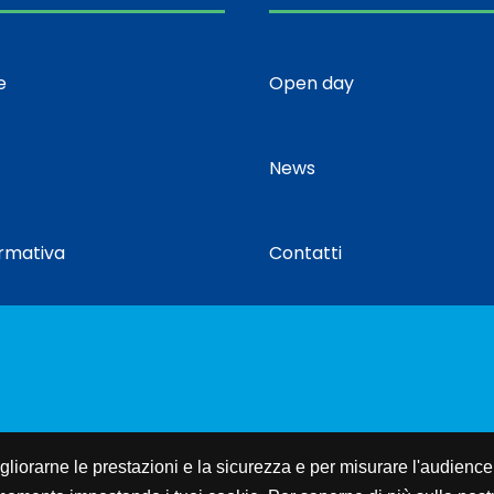
e
Open day
News
ormativa
Contatti
 migliorarne le prestazioni e la sicurezza e per misurare l'audience