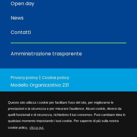
Open day
News
Contatti
Amministrazione trasparente
|
Privacy policy
Cookie policy
Modello Organizzativo 231
-Codice etico
-Parte generale
Questo sito utilizza i cookie per facilitare l'uso del sito, per migliorarne le
-Parte specifica
prestazioni e la sicurezza e per misurare l'audience. Alcuni cookie, diversi da
quelli funzionali e di sicurezza, richiedono il tuo consenso. Puoi cambiare idea in
Bilancio Sociale short
qualsiasi momento impostando i tuoi cookie. Per saperne di più sulla nostra
Bilancio Sociale 2024/25
cookie policy,
clicca qui.
Politica per la qualità e per la parità di genere